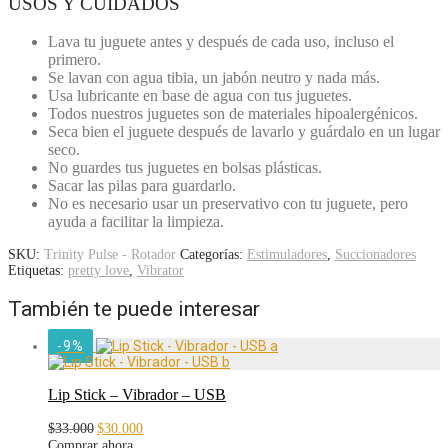
USOS Y CUIDADOS
Lava tu juguete antes y después de cada uso, incluso el
primero.
Se lavan con agua tibia, un jabón neutro y nada más.
Usa lubricante en base de agua con tus juguetes.
Todos nuestros juguetes son de materiales hipoalergénicos.
Seca bien el juguete después de lavarlo y guárdalo en un lugar
seco.
No guardes tus juguetes en bolsas plásticas.
Sacar las pilas para guardarlo.
No es necesario usar un preservativo con tu juguete, pero
ayuda a facilitar la limpieza.
SKU:
Trinity Pulse - Rotador
Categorías:
Estimuladores
,
Succionadores
Etiquetas:
pretty love
,
Vibrator
También te puede interesar
-
9
%
Lip Stick – Vibrador – USB
El
El
$
33.000
$
30.000
precio
precio
Comprar ahora