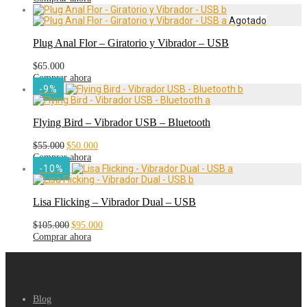
original
actual
era:
es:
$33.000.
$30.000.
Plug Anal Flor – Giratorio y Vibrador – USB
$
65.000
Comprar ahora
-
9
%
Flying Bird – Vibrador USB – Bluetooth
El
El
$
55.000
$
50.000
precio
precio
Comprar ahora
original
actual
-
10
%
era:
es:
$55.000.
$50.000.
Lisa Flicking – Vibrador Dual – USB
El
El
$
105.000
$
95.000
precio
precio
Comprar ahora
original
actual
era:
es:
$105.000.
$95.000.
Blog