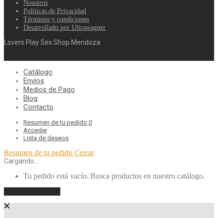
Nosotros
Políticas de Privacidad
Términos y condiciones
Desarrollado por Ultrawagner
Lovers Play Sex Shop Mendoza
Catálogo
Envíos
Medios de Pago
Blog
Contacto
Resumen de tu pedido
0
Acceder
Lista de deseos
Resumen de tu pedido
Cerrar
Cargando…
Tu pedido está vacío. Busca productos en nuestro catálogo.
Seguir comprando