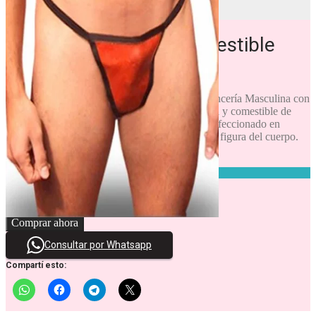
Previous
Next
Sunga Masculina – Comestible
$
9.900
La Sunga Masculina – Comestible.
Es una lencería Masculina con
Armazón de encaje, centro de Gelatina. Sabrosa y comestible de
gomita tipo Mogul. Talle único, que al estar confeccionado en
encaje y elástico se adapta fácilmente. Realza la figura del cuerpo.
Colores surtidos. Listo para jugar…!!!
2 disponibles
Cantidad
Cantidad
Comprar ahora
Consultar por Whatsapp
Compartí esto: