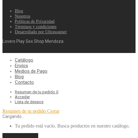
Blog
Nosotros
Políticas de Privacidad
Términos y condiciones
Desarrollado por Ultrawagner
Lovers Play Sex Shop Mendoza
Catálogo
Envíos
Medios de Pago
Blog
Contacto
Resumen de tu pedido
0
Acceder
Lista de deseos
Resumen de tu pedido
Cerrar
Cargando…
Tu pedido está vacío. Busca productos en nuestro catálogo.
Seguir comprando